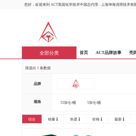
您好，欢迎来到
ACT美国化学技术中国总代理 - 上海坤海润滑技术有限公司 
全部分类
首页
ACT品牌故事
壳
筛选出
1
条数据
品牌
规格
55加仑/桶
5加仑/桶
综合
销量
热度
价格
最新