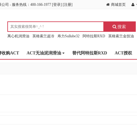
- 服务热线：400-166-1977
[
登录
] [
注册
]
商城首页
搜索
离心机润滑油
英格索兰超冷
寿力Sullube32
阿特拉斯RXD
英格索兰金技油
牌收购ACT
ACT无油泥润滑油
替代阿特拉斯RXD
ACT授权