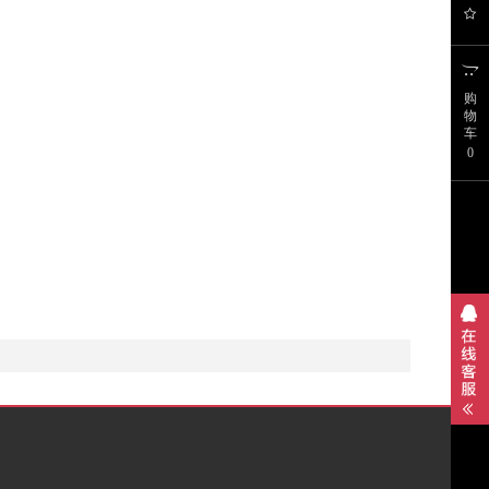
购
物
车
0